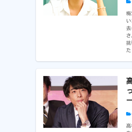
梅
い
去
さ
挑
た
高