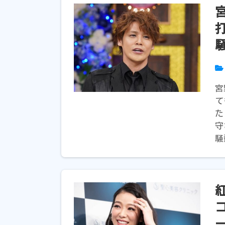
宮
て
た
守
騒