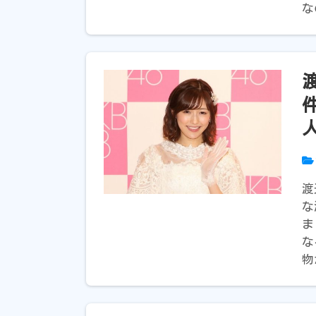
な
渡
な
ま
な
物