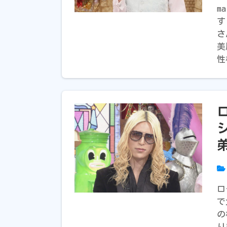
m
す
さ
美
性
ロ
で
の
り