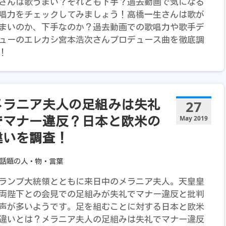
さんは歌うまい？それとも下手？過去動画で気になる
唱力をチェックしてみましょう！高橋一生さんは歌が
まいのか、下手なのか？過去動画での歌唱力や歌手デ
ューのエレカシ宮本浩次さんプロデュース曲を徹底調
！
27
メラニア夫人の足組みは失礼
May 2019
でマナー違反？日本と欧米の
違いを調査！
話題の人・物・言葉
ランプ大統領とともに来日中のメラニア夫人。天皇皇
両陛下との会見での足組みが失礼でマナー違反と批判
声が多いようです。足を組むことに対する日本と欧米
違いとは？メラニア夫人の足組みは失礼でマナー違反