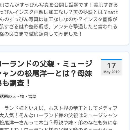
attさんがすっぴん写真を公開し話題です！美肌すぎる
っぴんインスタ画像は加工なし？美の秘訣とは？matt
んのすっぴん写真は加工なしなのか？インスタ画像が
肌すぎる謎や整形疑惑、アンチを撃退したと言われる
格の良さまで徹底調査してみました！
17
ローランドの父親・ミュージ
May 2019
シャンの松尾洋一とは？母妹
弟も調査！
話題の人・物・言葉
ーランド様といえば、ホスト界の帝王としてメディア
大人気！そんなローランド様の父親はミュージシャン
松尾洋一さんって本当？母親や妹・弟の存在も気にな
ますよね！ローランド様の父親と噂のミュージシャ