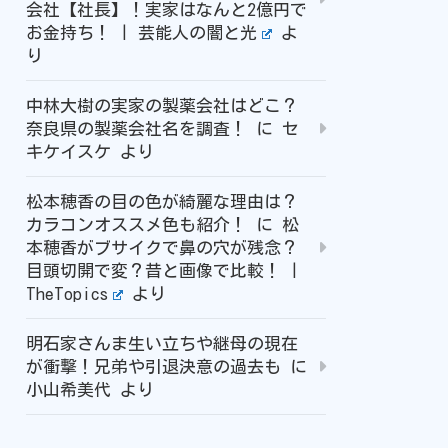
会社【社長】！実家はなんと2億円で
お金持ち！ | 芸能人の闇と光
よ
り
中林大樹の実家の製薬会社はどこ？
奈良県の製薬会社名を調査！
に
セ
キケイスケ
より
松本穂香の目の色が綺麗な理由は？
カラコンオススメ色も紹介！
に
松
本穂香がブサイクで鼻の穴が残念？
目頭切開で変？昔と画像で比較！ |
TheTopics
より
明石家さんま生い立ちや継母の現在
が衝撃！兄弟や引退決意の過去も
に
小山希美代
より