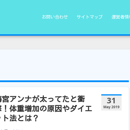
お問い合わせ
サイトマップ
運営者情
31
梅宮アンナが太ってたと衝
May 2019
撃！体重増加の原因やダイエ
ット法とは？