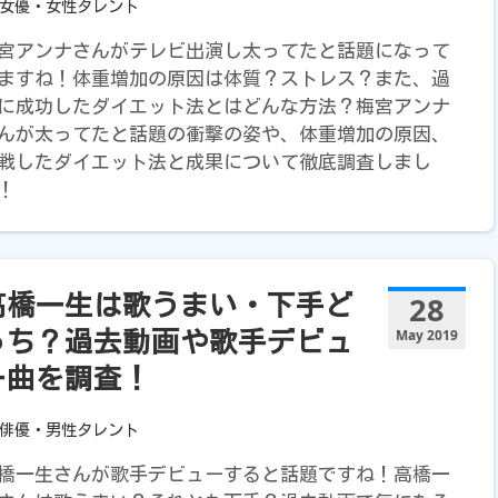
女優・女性タレント
宮アンナさんがテレビ出演し太ってたと話題になって
ますね！体重増加の原因は体質？ストレス？また、過
に成功したダイエット法とはどんな方法？梅宮アンナ
んが太ってたと話題の衝撃の姿や、体重増加の原因、
戦したダイエット法と成果について徹底調査しまし
！
28
高橋一生は歌うまい・下手ど
May 2019
っち？過去動画や歌手デビュ
ー曲を調査！
俳優・男性タレント
橋一生さんが歌手デビューすると話題ですね！高橋一