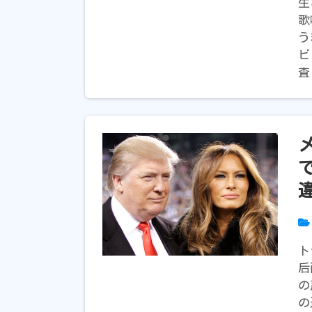
生
歌
う
ビ
査
ト
后
の
の