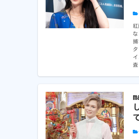
紅
な
捕
タ
イ
査