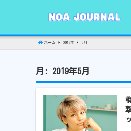
コ
ン
テ
ン
ツ
へ
ホーム
2019年
5月
移
動
月:
2019年5月