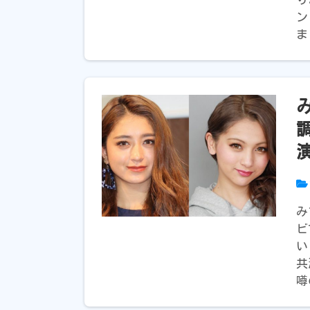
ン
ま
演
み
ビ
い
共
噂