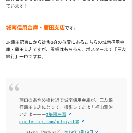
ています！
城南信用金庫・蒲田支店
です。
JR蒲田駅東口から徒歩3分の位置にあるこちらの城南信用金
庫・蒲田支店ですが、看板はもちろん、ポスターまで「三友
銀行」一色ですね。
蒲田のあやめ橋付近で城南信用金庫が、三友銀
行蒲田支店になって、撮影してたよ！福山雅治
いたよーーー
#集団左遷
pic.twitter.com/jdImjymlG0
— atkng (@atkng2)
2019年3月19日