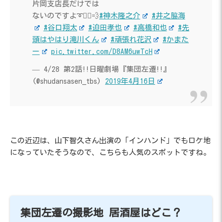
片岡支店長だけでは
ないのですよ➰🏃‍♂️💨
#神木隆之介
#井之脇海
#谷口翔太
#迫田孝也
#高橋和也
#先
頭はやはり滝川くん
#頑張れ花沢
#かまた
ー
pic.twitter.com/D8AM6uwTcH
— 4/28 第2話!!日曜劇場『集団左遷!!』
(@shudansasen_tbs)
2019年4月16日
この近辺は、山下智久さん出演の「インハンド」でもロケ地
になっていたそうなので、こちらも人気のスポットですね。
集団左遷の撮影地 居酒屋はどこ？