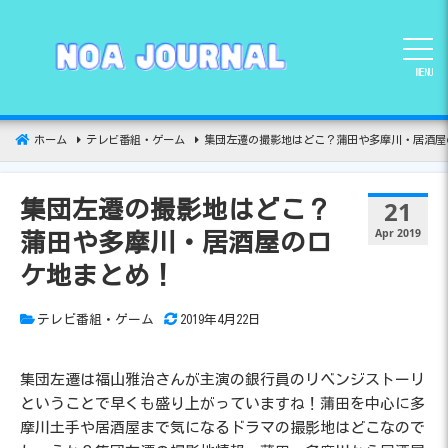
コ
ン
テ
MENU
ン
ツ
へ
ホーム
テレビ番組・ゲーム
集団左遷の撮影地はどこ？蒲田や多摩川・居酒屋
移
動
21
集団左遷の撮影地はどこ？
Apr 2019
蒲田や多摩川・居酒屋のロ
ケ地まとめ！
テレビ番組・ゲーム
2019年4月22日
集団左遷は福山雅治さんが主演の銀行員のリベンジストーリ
ということで早くも盛り上がっていますね！蒲田を中心に多
摩川土手や居酒屋まで気になるドラマの撮影地はどこなので