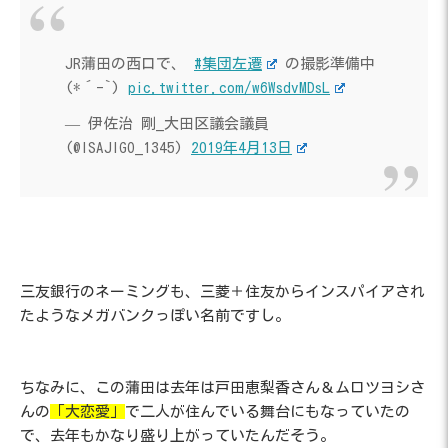
JR蒲田の西口で、
#集団左遷
の撮影準備中
(*´-`)
pic.twitter.com/w6WsdvMDsL
— 伊佐治 剛_大田区議会議員
(@ISAJIGO_1345)
2019年4月13日
三友銀行のネーミングも、三菱＋住友からインスパイアされ
たようなメガバンクっぽい名前ですし。
ちなみに、この蒲田は去年は戸田恵梨香さん＆ムロツヨシさ
んの
「大恋愛」
で二人が住んでいる舞台にもなっていたの
で、去年もかなり盛り上がっていたんだそう。