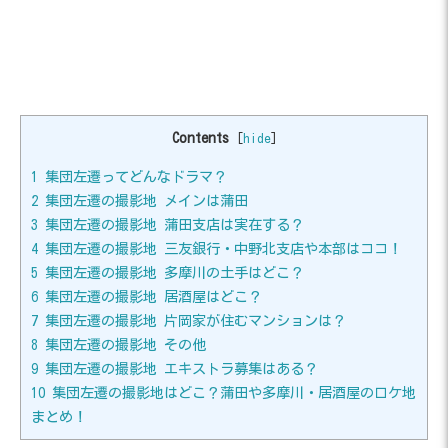
Contents
[
hide
]
1
集団左遷ってどんなドラマ？
2
集団左遷の撮影地 メインは蒲田
3
集団左遷の撮影地 蒲田支店は実在する？
4
集団左遷の撮影地 三友銀行・中野北支店や本部はココ！
5
集団左遷の撮影地 多摩川の土手はどこ？
6
集団左遷の撮影地 居酒屋はどこ？
7
集団左遷の撮影地 片岡家が住むマンションは？
8
集団左遷の撮影地 その他
9
集団左遷の撮影地 エキストラ募集はある？
10
集団左遷の撮影地はどこ？蒲田や多摩川・居酒屋のロケ地
まとめ！