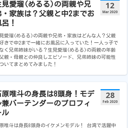
12
生見愛瑠(めるる)の両親や兄
Mar 2020
弟・家族は？父親と中2までお
風呂！
見愛瑠(めるる)の両親や兄弟・家族はどんな人？父親
好きで中2まで一緒にお風呂に入っていた！一人っ子で
なく兄弟姉妹がいる？生見愛瑠(めるる)の両親の年齢
父親・母親との仲良しエピソード、兄弟姉妹の可能性
ついてまとめてみました！
28
石原唯斗の身長は8頭身！モデ
Feb 2020
ル兼バーテンダーのプロフィ
ール
原唯斗は身長8頭身のイケメンモデル！ 台湾で活躍中