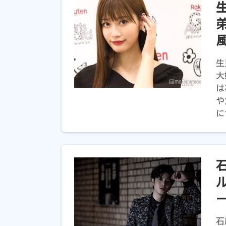
生
大
は
や
に
石