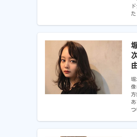
ド
た
堀
堀
像
方
あ
つ