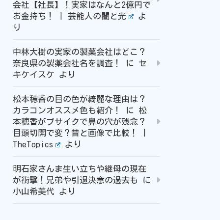
会社【社長】！実家はなんと2億円で
お金持ち！ | 芸能人の闇と光
よ
り
中林大樹の実家の製薬会社はどこ？
奈良県の製薬会社名を調査！
に
セ
キケイスケ
より
松本穂香の目の色が綺麗な理由は？
カラコンオススメ色も紹介！
に
松
本穂香がブサイクで鼻の穴が残念？
目頭切開で変？昔と画像で比較！ |
TheTopics
より
明石家さんま生い立ちや継母の現在
が衝撃！兄弟や引退決意の過去も
に
小山希美代
より