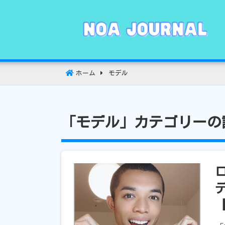
コ
ン
テ
ン
ツ
へ
ホーム
モデル
移
動
「モデル」カテゴリーの