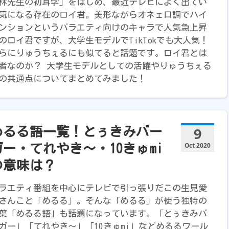
林先生の初耳学」をはじめ、最近テレビによく出てい
気になる存在のロイ君。美形ながらオネェ口調でハイ
ンションというバラエティ向けのキャラで人気急上昇
のロイ君ですが、大学生モデルでTikTokでも大人気！
らにりゅうちぇるにも似てると話題です。ロイ君とは
者なのか？ 大学生モデルとしての活躍やりゅうちぇる
の共通点についてまとめてみました！
9
めるる語一覧！とぅきみバー
Oct 2020
ガー・てれやき～・10きゅmi
の意味は？
ラエティ番組を中心にテレビで引っ張りだこの生見愛
さんこと「めるる」。そんな「めるる」が使う独特の
葉「めるる語」も話題になっています。「とぅきみバ
ガー」「てれやき～」「10きゅmi」などめるるワール