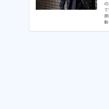
の
て
原
動