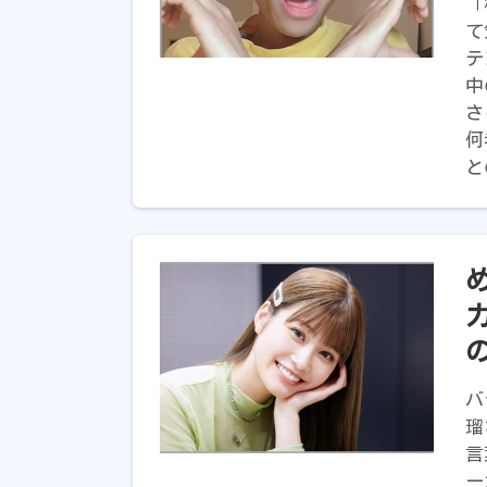
「
て
テ
中
さ
何
と
バ
瑠
言
ー