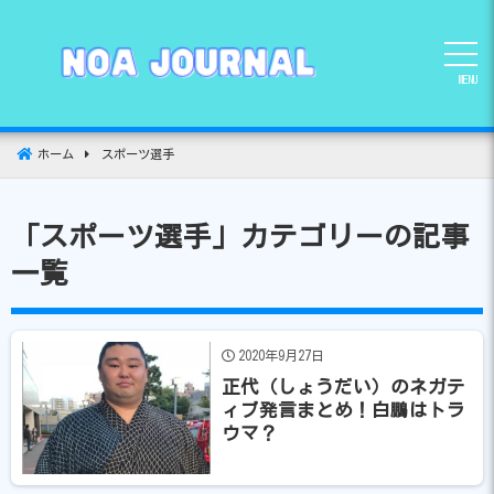
コ
ン
テ
MENU
ン
ツ
へ
ホーム
スポーツ選手
移
動
「スポーツ選手」カテゴリーの記事
一覧
2020年9月27日
正代（しょうだい）のネガテ
ィブ発言まとめ！白鵬はトラ
ウマ？