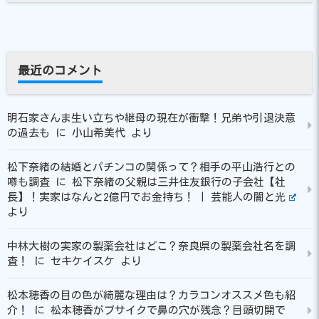
最近のコメント
明石家さんま生い立ちや継母の現在が衝撃！兄弟や引退決意
の過去も
に
小山希美代
より
松下奈緒の結婚とパチンコの関係って？相手の平山浩行との
噂も調査
に
松下奈緒の父親は三井住友銀行の子会社【社
長】！実家はなんと2億円でお金持ち！ | 芸能人の闇と光
より
中林大樹の実家の製薬会社はどこ？奈良県の製薬会社名を調
査！
に
セキケイスケ
より
松本穂香の目の色が綺麗な理由は？カラコンオススメ色も紹
介！
に
松本穂香がブサイクで鼻の穴が残念？目頭切開で