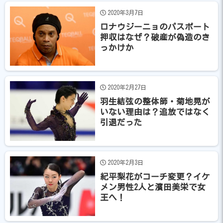
2020年3月7日
ロナウジーニョのパスポート
押収はなぜ？破産が偽造のき
っかけか
2020年2月27日
羽生結弦の整体師・菊地晃が
いない理由は？追放ではなく
引退だった
2020年2月3日
紀平梨花がコーチ変更？イケ
メン男性2人と濱田美栄で女
王へ！