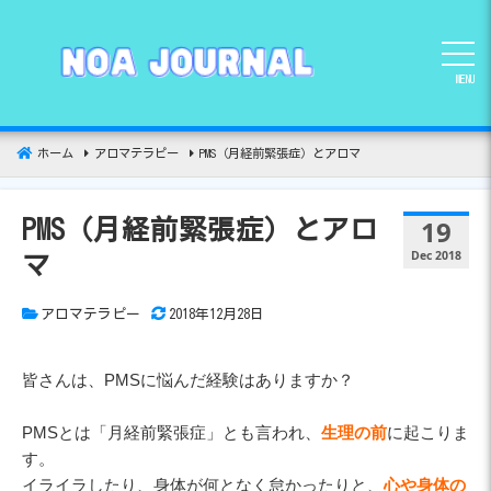
コ
ン
テ
MENU
ン
ツ
へ
ホーム
アロマテラピー
PMS（月経前緊張症）とアロマ
移
動
19
PMS（月経前緊張症）とアロ
Dec 2018
マ
アロマテラピー
2018年12月28日
皆さんは、PMSに悩んだ経験はありますか？
PMSとは「月経前緊張症」とも言われ、
生理の前
に起こりま
す。
イライラしたり、身体が何となく怠かったりと、
心や身体の