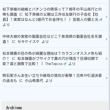
松下奈緒の結婚とパチンコの関係って？相手の平山浩行との
噂も調査
に
松下奈緒の父親は三井住友銀行の子会社【社
長】！実家はなんと2億円でお金持ち！ | 芸能人の闇と光
より
中林大樹の実家の製薬会社はどこ？奈良県の製薬会社名を調
査！
に
セキケイスケ
より
松本穂香の目の色が綺麗な理由は？カラコンオススメ色も紹
介！
に
松本穂香がブサイクで鼻の穴が残念？目頭切開で
変？昔と画像で比較！ | TheTopics
より
明石家さんま生い立ちや継母の現在が衝撃！兄弟や引退決意
の過去も
に
小山希美代
より
Archives