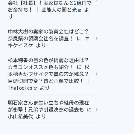
会社【社長】！実家はなんと2億円で
お金持ち！ | 芸能人の闇と光
よ
り
中林大樹の実家の製薬会社はどこ？
奈良県の製薬会社名を調査！
に
セ
キケイスケ
より
松本穂香の目の色が綺麗な理由は？
カラコンオススメ色も紹介！
に
松
本穂香がブサイクで鼻の穴が残念？
目頭切開で変？昔と画像で比較！ |
TheTopics
より
明石家さんま生い立ちや継母の現在
が衝撃！兄弟や引退決意の過去も
に
小山希美代
より