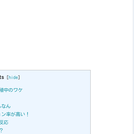
ts
[
hide
]
殖中のワケ
んなん
ョン率が高い！
反応
？