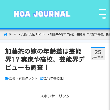
コ
ン
テ
MENU
ン
ツ
へ
ホーム
女優・女性タレント
加藤茶の嫁の年齢差は芸能界1？実家や高校、芸
移
動
25
加藤茶の嫁の年齢差は芸能
Jun 2019
界1？実家や高校、芸能界デ
ビューも調査！
女優・女性タレント
2019年6月26日
スポンサーリンク