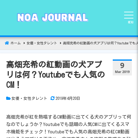
コ
ン
テ
MENU
ン
ツ
へ
ホーム
女優・女性タレント
高畑充希の紅動画の犬アプリは何？Youtubeでも人
移
動
9
高畑充希の紅動画の犬アプ
Mar 2019
リは何？Youtubeでも人気の
CM！
女優・女性タレント
2019年4月20日
高畑充希が紅を熱唱するCM動画に出てくる犬のアプリって何
なのでしょうか？Youtubeでも話題の人気CMに出てくるスマ
ホ機能をチェック！Youtubeでも人気の高畑充希の紅CM動画