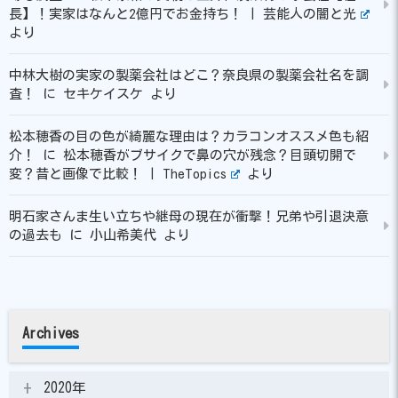
長】！実家はなんと2億円でお金持ち！ | 芸能人の闇と光
より
中林大樹の実家の製薬会社はどこ？奈良県の製薬会社名を調
査！
に
セキケイスケ
より
松本穂香の目の色が綺麗な理由は？カラコンオススメ色も紹
介！
に
松本穂香がブサイクで鼻の穴が残念？目頭切開で
変？昔と画像で比較！ | TheTopics
より
明石家さんま生い立ちや継母の現在が衝撃！兄弟や引退決意
の過去も
に
小山希美代
より
Archives
2020年