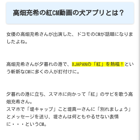
高畑充希の紅CM動画の犬アプリとは？
女優の高畑充希さんが出演した、ドコモのCMが話題になりま
したよね。
高畑充希さんが夕暮れの港で、
XJAPANの「紅」を熱唱！
とい
う斬新なCMに多くの人が釘付けに。
夕暮れの港に立ち、スマホに向かって「紅」のサビを歌う高
畑充希さん。
スマホで「堤キャップ」こと堤真一さんに「別れましょう」
とメッセージを送り、堤さんは何ともやるせない表情
に・・・というCM。