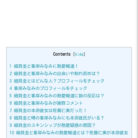
Contents
[
hide
]
1
細貝圭と峯岸みなみに熱愛報道！
2
細貝圭と峯岸みなみの出会いや馴れ初めは？
3
細貝圭とはどんな人？プロフィールをチェック
4
峯岸みなみのプロフィールをチェック
5
細貝圭と峯岸みなみの熱愛報道に皆の反応は？
6
細貝圭と峯岸みなみが謝罪コメント
7
細貝圭の本命彼女は佐藤仁美だった！
8
細貝圭と噂の峯岸みなみにも本命彼氏がいる？
9
細貝圭のスキンシップが熱愛疑惑の原因？
10
細貝圭と峯岸みなみの熱愛報道とは？佐藤仁美が本命彼女