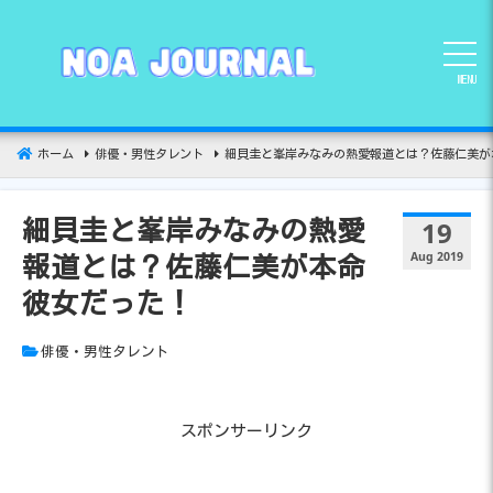
コ
ン
テ
MENU
ン
ツ
へ
ホーム
俳優・男性タレント
細貝圭と峯岸みなみの熱愛報道とは？佐藤仁美が
移
動
19
細貝圭と峯岸みなみの熱愛
Aug 2019
報道とは？佐藤仁美が本命
彼女だった！
俳優・男性タレント
スポンサーリンク