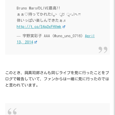
Bruno MarsのLIVE最高‼︎
ぁぁ♡持ってかれた꒰⁎˃ ॢꇴ ॢ˂⁎꒱➴ෆ⃛
体いっぱい楽しんできたぁ♬
http://t.co/S4q3xFHVmk
— 宇野実彩子 AAA (@uno_uno_0716)
April
13, 2014
このとき、與真司郎さんも同じライブを見に行ったことをブ
ログで報告していて、ファンからは一緒に見に行ったのでは
と言われています。