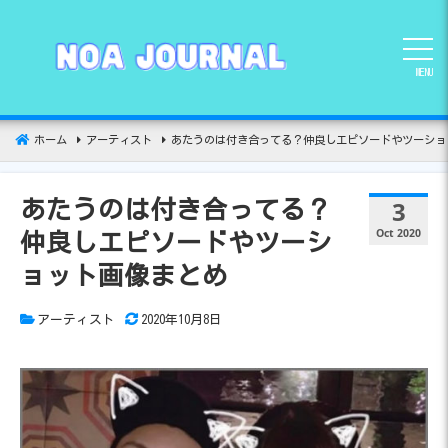
コ
ン
テ
MENU
ン
ツ
へ
ホーム
アーティスト
あたうのは付き合ってる？仲良しエピソードやツーショ
移
動
3
あたうのは付き合ってる？
Oct 2020
仲良しエピソードやツーシ
ョット画像まとめ
アーティスト
2020年10月8日