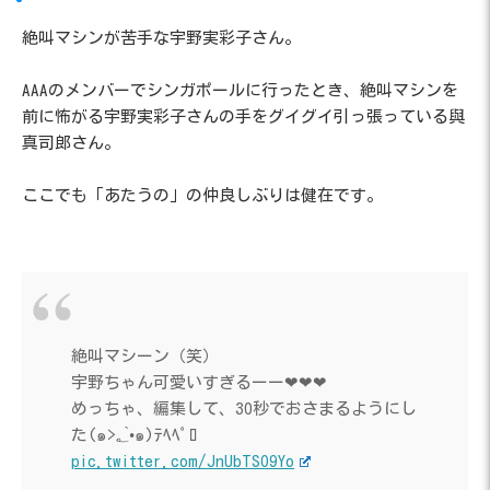
絶叫マシンが苦手な宇野実彩子さん。
AAAのメンバーでシンガポールに行ったとき、絶叫マシンを
前に怖がる宇野実彩子さんの手をグイグイ引っ張っている與
真司郎さん。
ここでも「あたうの」の仲良しぶりは健在です。
絶叫マシーン（笑）
宇野ちゃん可愛いすぎるーー❤︎❤︎❤︎
めっちゃ、編集して、30秒でおさまるようにし
た(๑>؂•̀๑)ﾃﾍﾍﾟﾛ
pic.twitter.com/JnUbTSO9Yo