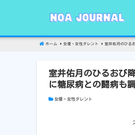
コ
ン
テ
ン
ツ
へ
ホーム
女優・女性タレント
室井佑月のひる
移
動
室井佑月のひるおび
に糖尿病との闘病も
女優・女性タレント