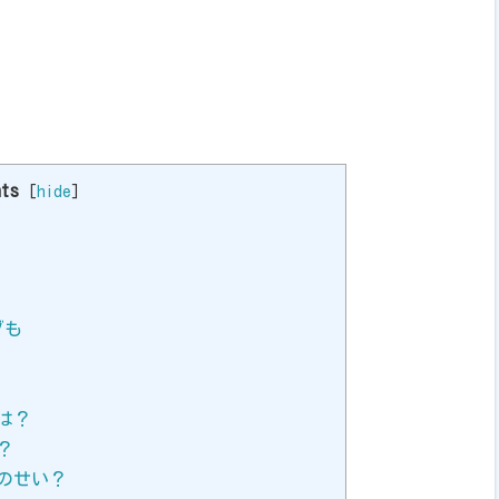
nts
[
hide
]
グも
は？
？
のせい？