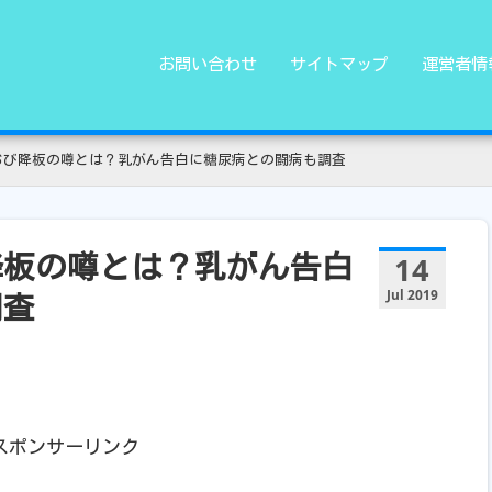
お問い合わせ
サイトマップ
運営者情
おび降板の噂とは？乳がん告白に糖尿病との闘病も調査
14
降板の噂とは？乳がん告白
Jul 2019
調査
スポンサーリンク