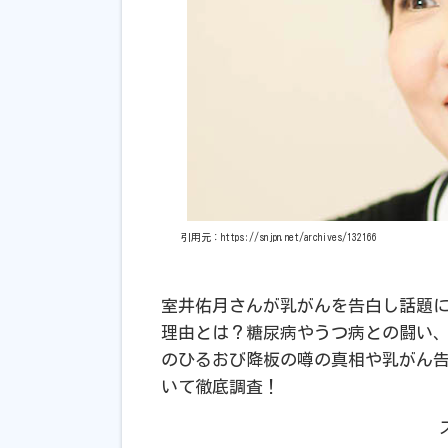
引用元：https://snjpn.net/archives/132166
室井佑月さんが乳がんを告白し話題
理由とは？糖尿病やうつ病との闘い
のひるおび降板の噂の真相や乳がん
いて徹底調査！