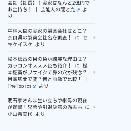
会社【社長】！実家はなんと2億円で
お金持ち！ | 芸能人の闇と光
よ
り
中林大樹の実家の製薬会社はどこ？
奈良県の製薬会社名を調査！
に
セ
キケイスケ
より
松本穂香の目の色が綺麗な理由は？
カラコンオススメ色も紹介！
に
松
本穂香がブサイクで鼻の穴が残念？
目頭切開で変？昔と画像で比較！ |
TheTopics
より
明石家さんま生い立ちや継母の現在
が衝撃！兄弟や引退決意の過去も
に
小山希美代
より