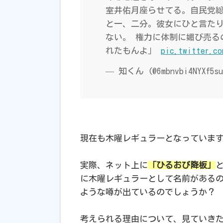
室井佑月座らせてる。自民党
と一、二分。彼女にひと言た
ない。 権力に体制に媚び売る
れたもんよ」
pic.twitter.co
— 知くん (@6mbnvbi4NYXf5s
現在も木曜レギュラーとなっていま
実際、ネット上に
「ひるおび降板」
に木曜レギュラーとして名前がある
ような噂が出ているのでしょうか？
考えられる理由について、見ていき