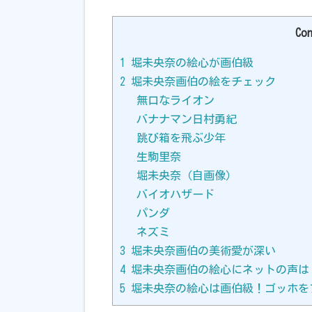
Con
1
堀未央奈の絵心が画伯級
2
堀未央奈画伯の絵をチェック
無口なライオン
バナナマン日村勇紀
跳び箱を飛ぶ少年
生駒里奈
堀未央奈（自画像）
バイオハザード
パンダ
ネズミ
3
堀未央奈画伯の美術愛が深い
4
堀未央奈画伯の絵心にネットの声は
5
堀未央奈の絵心は画伯級！ゴッホを