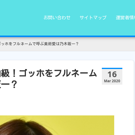
お問い合わせ
サイトマップ
運営者情
ゴッホをフルネームで呼ぶ美術愛は乃木坂一？
16
伯級！ゴッホをフルネーム
Mar 2020
坂一？