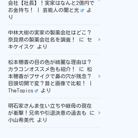
会社【社長】！実家はなんと2億円で
お金持ち！ | 芸能人の闇と光
よ
り
中林大樹の実家の製薬会社はどこ？
奈良県の製薬会社名を調査！
に
セ
キケイスケ
より
松本穂香の目の色が綺麗な理由は？
カラコンオススメ色も紹介！
に
松
本穂香がブサイクで鼻の穴が残念？
目頭切開で変？昔と画像で比較！ |
TheTopics
より
明石家さんま生い立ちや継母の現在
が衝撃！兄弟や引退決意の過去も
に
小山希美代
より