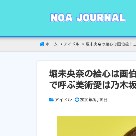
コ
ン
テ
ン
ツ
へ
ホーム
アイドル
堀未央奈の絵心は画伯級！
移
動
堀未央奈の絵心は画
で呼ぶ美術愛は乃木
アイドル
2020年9月19日