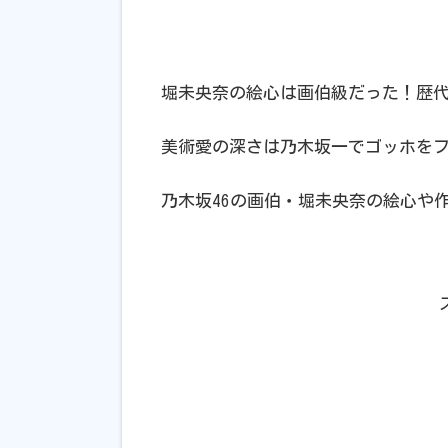
堀未央奈の絵心は画伯級だった！歴
美術愛の深さは乃木坂一でゴッホを
乃木坂46の画伯・堀未央奈の絵心や